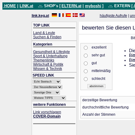
HOME
|
LINK.at
.::. SHOP's [
ELTERN.at
|
myboshi
]
.::. EXTERN [
link.keg.at
häufigste Aufrufe
|
un
TOP LINK
bewerten Sie diesen L
Land & Leute
Suchen & Finden
Bi
Kategorien
exzellent
Die
Gesundheit & Lifestyle
sehr gut
Bit
Sport & Unterhaltung
Bit
Themenlinks
gut
Wirtschaft & Politik
Sie
Wissen & Technik
mittelmäßig
SPEED LINK
schlecht
derzeitige Bewertung
weitere Funktionen
durchschnittliche Bewertung
Link vorschlagen
Anzahl der Stimmen
COVER-Domain